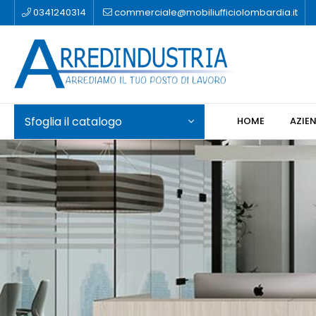
0341240314
commerciale@mobiliufficiolombardia.it
Sfoglia il catalogo
HOME
AZIE