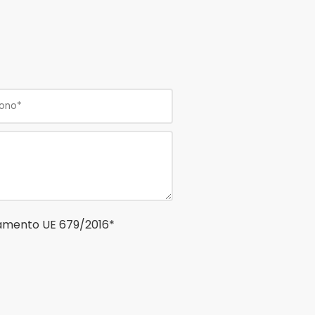
golamento UE 679/2016*
uesto campo.