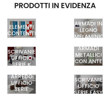
PRODOTTI IN EVIDENZA
ARMADI IN
ELEMENTI
LEGNO
CONTENITORI
MELAMINICO
ARMADI
SCRIVANIE
METALLICI
UFFICIO
CON ANTE
SERIE K
SCORREVOLI
ARREDO
SCRIVANIE
UFFICIO
UFFICIO
SERIE
SERIE EASY
CHROME